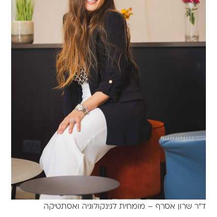
ד"ר שרון אסרף – מומחית לגינקולוגיה ואסתטיקה