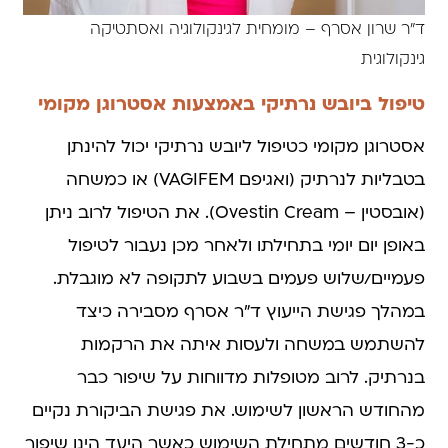
ד"ר שרון אסרף – מומחית לגינקולוגיה ואסתטיקה
גינקולוגית
טיפול ביובש נרתיקי באמצעות אסטרוגן מקומי
אסטרוגן מקומי כטיפול ליובש נרתיקי יכול להינתן
בטבליות לנרתיק (ואגיפם VAGIFEM) או כמשחה
(אובסטין – Ovestin Cream). את הטיפול לרוב ניתן
באופן יום יומי בתחילתו ולאחר מכן נעבור לטיפול
פעמיים/שלוש פעמים בשבוע לתקופה לא מוגבלת.
במהלך פגישת הייעוץ ד"ר אסרף מסבירה כיצד
להשתמש במשחה ולעסות איתה את הרקמות
בנרתיק. לרוב מטופלות מדווחות על שיפור כבר
מהחודש הראשון לשימוש. את פגישת הביקורת נקיים
כ-3 חודשים מתחילת השימוש כאשר היעד הינו שיפור