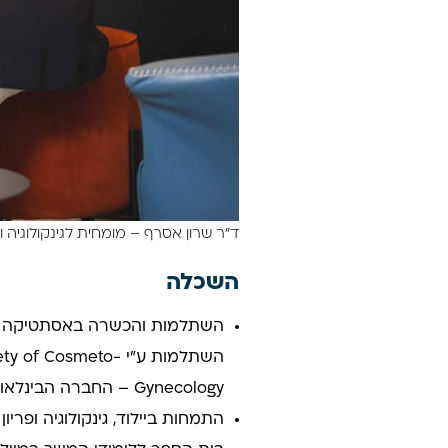
ד"ר שרון אסרף – מומחית לגינקולוגיה ו
השכלה
השתלמות והכשרה באסתטיקה גינ
השתלמות ע״י  Cosmeto
Gynecology – החברה הבינלאומית לאסתטיקה גינקולוגית
התמחות ביילוד, גינקולוגיה ופריון ב