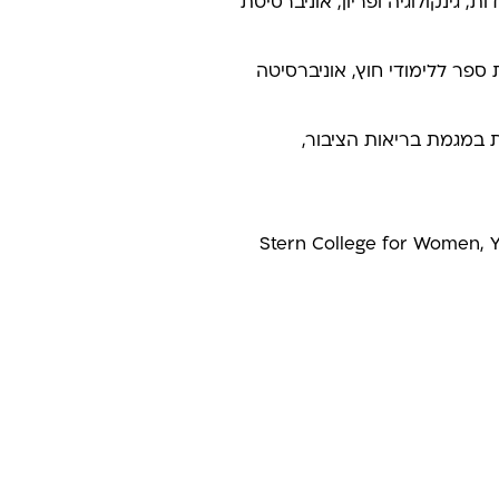
, גינקולוגיה ופריון, אוניברסיטת
ספר ללימודי חוץ, אוניברסיטה
ת במגמת בריאות הציבור,
בביולוגיה ב-Stern College for Women, Yeshiva