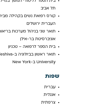
בית הספר ללימודי המשך במיילדות
תל אביב
קורס רפואת נשים בקהילה מבית 
העברית ירושלים
תואר שני בניהול מערכות בריאו
אוניברסיטת בר-אילן
בית הספר לרפואה – טכניון
תואר ראשון 
University ב-New York
שפות
עברית
אנגלית
צרפתית