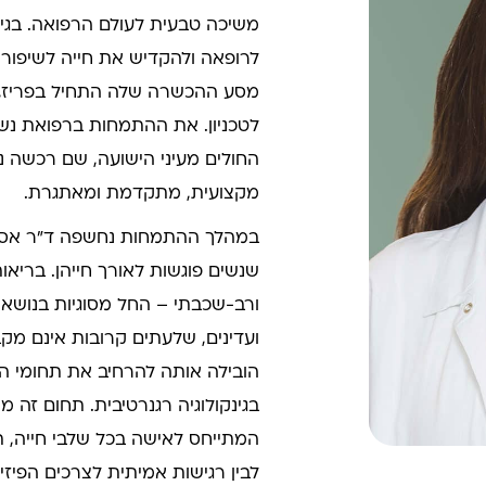
לרופאה ולהקדיש את חייה לשיפור ב
מסע ההכשרה שלה התחיל בפריז, ע
לטכניון. את ההתמחות ברפואת נש
החולים מעיני הישועה, שם רכשה ני
מקצועית, מתקדמת ומאתגרת.
במהלך ההתמחות נחשפה ד"ר אסר
שנשים פוגשות לאורך חייהן. בריא
ורב-שכבתי – החל מסוגיות בנושא פר
ועדינים, שלעתים קרובות אינם מק
הובילה אותה להרחיב את תחומי ה
בגינקולוגיה רגנרטיבית. תחום זה 
המתייחס לאישה בכל שלבי חייה, תו
לבין רגישות אמיתית לצרכים הפיזיי