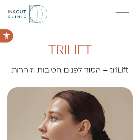
פתח סרגל 
TRILIFT
triLift – הסוד לפנים חטובות וזוהרות