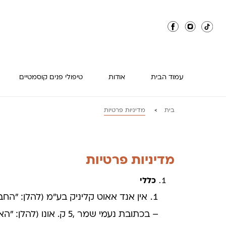
עמוד הבית
אודות
טיפולי פנים קוסמטיים
בית
מדיניות פרטיות
>
מדיניות פרטיות
כללי
אין אנד אאוט קליניק בע"מ (להלן: "
– בכתובת נעמי שמר ,5 ק. אונו (להלן: "האתר") וכן למשתמשים בשירותים השונים המוצעים במסגרתו (להלן יחדיו: "המשתמשים" או "המשתמש").