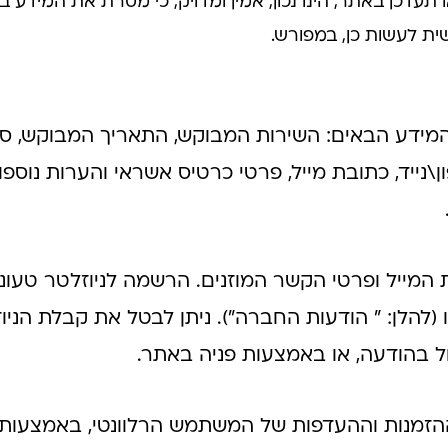
 תעדכן באתר, הינו נכון, אמין ומדויק, כי מסרת את המידע 
ת לעשות כן, במפורש.
המידע הבאים: השירות המבוקש, התאריך המבוקש, סו
ן\נייד, כתובת מייל, פרטי כרטיס אשראי והערות נוספות
 המייל ופרטי הקשר המוזנים. הרשמה לניוזלטר טעו
 (להלן: " הודעות החברה"). ניתן לבטל את קבלת הני
ול בהודעה, או באמצעות פניה באתר.
זמנות וההעדפות של המשתמש הרלוונטי, באמצעותו 