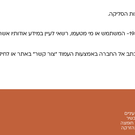
ות הסליקה.
על-פי חוק הגנת הפרטיות, התשמ"א,1981- המשתמש או מי מטעמו, רשאי לעיין 
כתב אל החברה באמצעות העמוד "צור קשר" באתר או לחילו
יניים
שיר
וב חומצה
בהזרקה