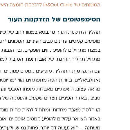
המומחים של In&Out Clinic להזרקת חומצה היאלורונית.
הסימפטומים של הזדקנות העור
תהליך הזדקנות העור מתבטא במגוון רחב של שינוי
מופיעים קמטים עדינים סביב העיניים, המכונים "רג
במצח מתחילים להופיע קווים אופקיים, ובין הגבות 
מתחיל תהליך הדרגתי של אובדן נפח, המוביל למראה
עם התקדמות התהליך, מופיעים קמטים עמוקים יו
נאזולביאליים. בזוויות הפה מתפתחים קווי "מריונט
מראה עצוב. השפתיים מאבדות מנפחן הטבעי ונעשו
סביבן. באזור העיניים נוצרים שקעים והעמקה של 
קו הלסת מאבד מחדותו ומתחיל להיות פחות מוגדר
באזור הצוואר עלולים להופיע קמטים אופקיים וא
משתנה – הוא נעשה דק יותר, פחות גמיש, ולעתים מו