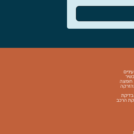
יניים
שיר
וב חומצה
בהזרקה
בדיקת
קת הרכב