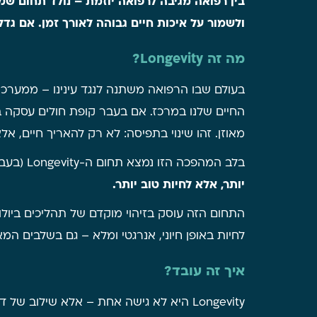
בין רפואה מגיבה לרפואה יוזמת – נולד תחום ש
ולשמור על איכות חיים גבוהה לאורך זמן. אם גד
מה זה Longevity?
בעולם שבו הרפואה משתנה לנגד עינינו – ממער
החיים שלנו במרכז. אם בעבר קופת חולים עסקה בע
מאוזן. זהו שינוי בתפיסה: לא רק להאריך חיים, אל
בלב המהפכה הזו נמצא תחום ה-Longevity (בעברית: אריכות חיים פעילה) – ענף רפואי חדשני שמחפש תשובה לשאלה: איך אפשר להזדקן אחרת –
יותר, אלא לחיות טוב יותר.
התחום הזה עוסק בזיהוי מוקדם של תהליכים ביולו
לחיות באופן חיוני, אנרגטי ומלא – גם בשלבים המא
איך זה עובד?
Longevity היא לא גישה אחת – אלא שילוב של דיסציפלינות רפואיות מתקדמות: