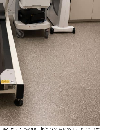
מכשיר לבדיקת VO₂ Max ב-In&Out Clinic בקרית אונו