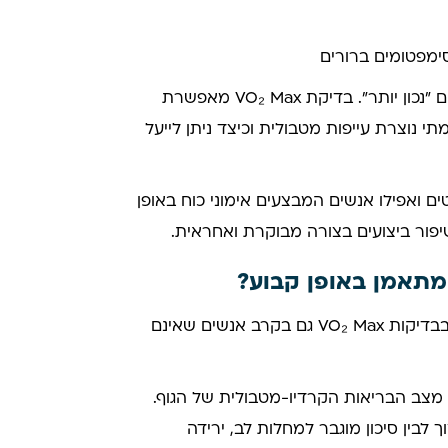
 סימפטומים ברורים
במקרים רבים, אנשים מתאמנים "חזק יותר" במקום "נכון יותר". בדיקת VO₂ Max מאפשרת
תי נוצרת עייפות מטבולית וכיצד ניתן לייעל
 אופניים, מתאמני HIIT, טריאתלטים ואפילו אנשים המבצעים אימוני כוח באופן
שיפור ביצועים בצורה מבוקרת ואחראית.
מתאמן באופן קבוע?
בהחלט. למעשה, בשנים האחרונות גובר השימוש בבדיקות VO₂ Max גם בקרב אנשים שאינם
צב הבריאות הקרדיו-מטבולית של הגוף.
 שונים מצביעים על קשר בין VO₂ Max נמוך לבין סיכון מוגבר למחלות לב, ירידה